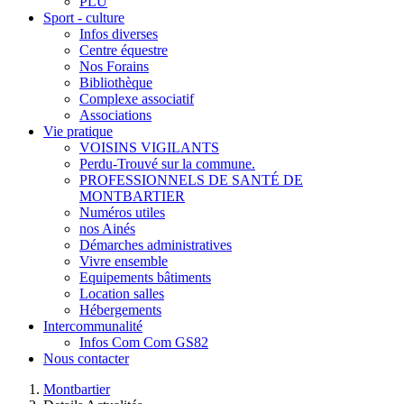
PLU
Sport - culture
Infos diverses
Centre équestre
Nos Forains
Bibliothèque
Complexe associatif
Associations
Vie pratique
VOISINS VIGILANTS
Perdu-Trouvé sur la commune.
PROFESSIONNELS DE SANTÉ DE
MONTBARTIER
Numéros utiles
nos Ainés
Démarches administratives
Vivre ensemble
Equipements bâtiments
Location salles
Hébergements
Intercommunalité
Infos Com Com GS82
Nous contacter
Montbartier