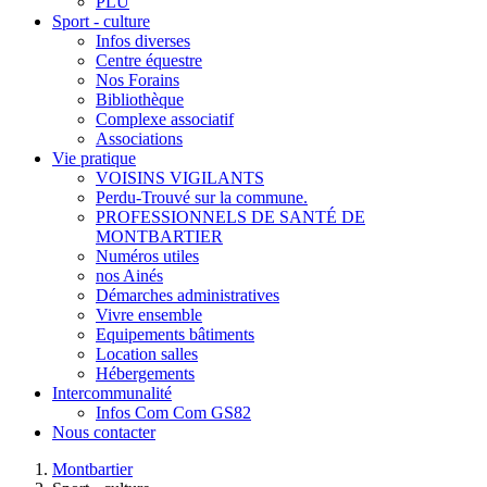
PLU
Sport - culture
Infos diverses
Centre équestre
Nos Forains
Bibliothèque
Complexe associatif
Associations
Vie pratique
VOISINS VIGILANTS
Perdu-Trouvé sur la commune.
PROFESSIONNELS DE SANTÉ DE
MONTBARTIER
Numéros utiles
nos Ainés
Démarches administratives
Vivre ensemble
Equipements bâtiments
Location salles
Hébergements
Intercommunalité
Infos Com Com GS82
Nous contacter
Montbartier