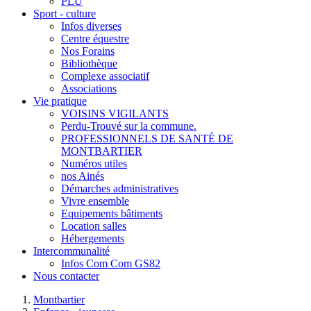
PLU
Sport - culture
Infos diverses
Centre équestre
Nos Forains
Bibliothèque
Complexe associatif
Associations
Vie pratique
VOISINS VIGILANTS
Perdu-Trouvé sur la commune.
PROFESSIONNELS DE SANTÉ DE
MONTBARTIER
Numéros utiles
nos Ainés
Démarches administratives
Vivre ensemble
Equipements bâtiments
Location salles
Hébergements
Intercommunalité
Infos Com Com GS82
Nous contacter
Montbartier