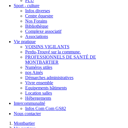
PLU
Sport - culture
Infos diverses
Centre équestre
Nos Forains
Bibliothèque
Complexe associatif
Associations
Vie pratique
VOISINS VIGILANTS
Perdu-Trouvé sur la commune.
PROFESSIONNELS DE SANTÉ DE
MONTBARTIER
Numéros utiles
nos Ainés
Démarches administratives
Vivre ensemble
Equipements bâtiments
Location salles
Hébergements
Intercommunalité
Infos Com Com GS82
Nous contacter
Montbartier