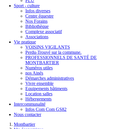
PLU
Sport - culture
Infos diverses
Centre équestre
Nos Forains
Bibliothèque
Complexe associatif
Associations
Vie pratique
VOISINS VIGILANTS
Perdu-Trouvé sur la commune.
PROFESSIONNELS DE SANTÉ DE
MONTBARTIER
Numéros utiles
nos Ainés
Démarches administratives
Vivre ensemble
Equipements bâtiments
Location salles
Hébergements
Intercommunalité
Infos Com Com GS82
Nous contacter
Montbartier