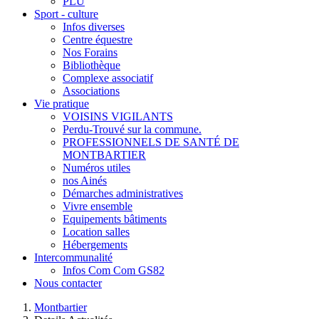
PLU
Sport - culture
Infos diverses
Centre équestre
Nos Forains
Bibliothèque
Complexe associatif
Associations
Vie pratique
VOISINS VIGILANTS
Perdu-Trouvé sur la commune.
PROFESSIONNELS DE SANTÉ DE
MONTBARTIER
Numéros utiles
nos Ainés
Démarches administratives
Vivre ensemble
Equipements bâtiments
Location salles
Hébergements
Intercommunalité
Infos Com Com GS82
Nous contacter
Montbartier