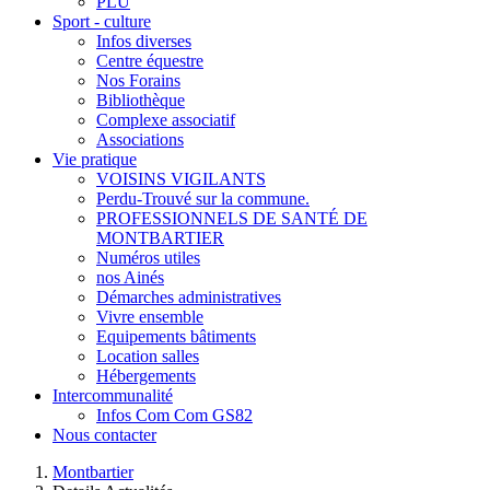
PLU
Sport - culture
Infos diverses
Centre équestre
Nos Forains
Bibliothèque
Complexe associatif
Associations
Vie pratique
VOISINS VIGILANTS
Perdu-Trouvé sur la commune.
PROFESSIONNELS DE SANTÉ DE
MONTBARTIER
Numéros utiles
nos Ainés
Démarches administratives
Vivre ensemble
Equipements bâtiments
Location salles
Hébergements
Intercommunalité
Infos Com Com GS82
Nous contacter
Montbartier