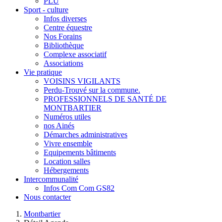
PLU
Sport - culture
Infos diverses
Centre équestre
Nos Forains
Bibliothèque
Complexe associatif
Associations
Vie pratique
VOISINS VIGILANTS
Perdu-Trouvé sur la commune.
PROFESSIONNELS DE SANTÉ DE
MONTBARTIER
Numéros utiles
nos Ainés
Démarches administratives
Vivre ensemble
Equipements bâtiments
Location salles
Hébergements
Intercommunalité
Infos Com Com GS82
Nous contacter
Montbartier