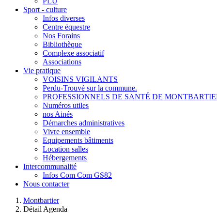
PLU
Sport - culture
Infos diverses
Centre équestre
Nos Forains
Bibliothèque
Complexe associatif
Associations
Vie pratique
VOISINS VIGILANTS
Perdu-Trouvé sur la commune.
PROFESSIONNELS DE SANTÉ DE MONTBARTIE
Numéros utiles
nos Ainés
Démarches administratives
Vivre ensemble
Equipements bâtiments
Location salles
Hébergements
Intercommunalité
Infos Com Com GS82
Nous contacter
Montbartier
Détail Agenda