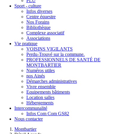
PLU
Sport - culture
Infos diverses
Centre équestre
Nos Forains
Bibliothèque
Complexe associatif
Associations
Vie pratique
VOISINS VIGILANTS
Perdu-Trouvé sur la commune.
PROFESSIONNELS DE SANTÉ DE
MONTBARTIER
Numéros utiles
nos Ainés
Démarches administratives
Vivre ensemble
Equipements bâtiments
Location salles
Hébergements
Intercommunalité
Infos Com Com GS82
Nous contacter
Montbartier