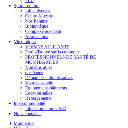
PLU
Sport - culture
Infos diverses
Centre équestre
Nos Forains
Bibliothèque
Complexe associatif
Associations
Vie pratique
VOISINS VIGILANTS
Perdu-Trouvé sur la commune.
PROFESSIONNELS DE SANTÉ DE
MONTBARTIER
Numéros utiles
nos Ainés
Démarches administratives
Vivre ensemble
Equipements bâtiments
Location salles
Hébergements
Intercommunalité
Infos Com Com GS82
Nous contacter
Montbartier