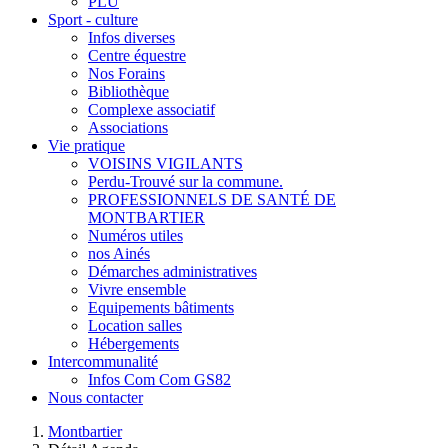
PLU
Sport - culture
Infos diverses
Centre équestre
Nos Forains
Bibliothèque
Complexe associatif
Associations
Vie pratique
VOISINS VIGILANTS
Perdu-Trouvé sur la commune.
PROFESSIONNELS DE SANTÉ DE
MONTBARTIER
Numéros utiles
nos Ainés
Démarches administratives
Vivre ensemble
Equipements bâtiments
Location salles
Hébergements
Intercommunalité
Infos Com Com GS82
Nous contacter
Montbartier