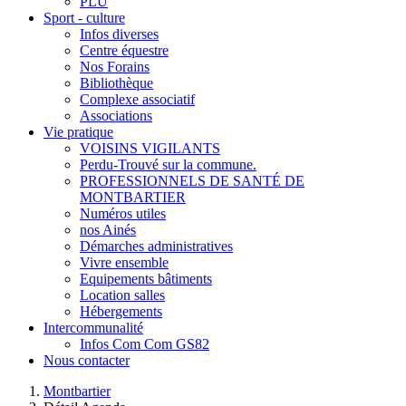
PLU
Sport - culture
Infos diverses
Centre équestre
Nos Forains
Bibliothèque
Complexe associatif
Associations
Vie pratique
VOISINS VIGILANTS
Perdu-Trouvé sur la commune.
PROFESSIONNELS DE SANTÉ DE
MONTBARTIER
Numéros utiles
nos Ainés
Démarches administratives
Vivre ensemble
Equipements bâtiments
Location salles
Hébergements
Intercommunalité
Infos Com Com GS82
Nous contacter
Montbartier