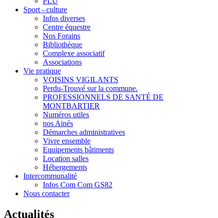
PLU
Sport - culture
Infos diverses
Centre équestre
Nos Forains
Bibliothèque
Complexe associatif
Associations
Vie pratique
VOISINS VIGILANTS
Perdu-Trouvé sur la commune.
PROFESSIONNELS DE SANTÉ DE
MONTBARTIER
Numéros utiles
nos Ainés
Démarches administratives
Vivre ensemble
Equipements bâtiments
Location salles
Hébergements
Intercommunalité
Infos Com Com GS82
Nous contacter
Actualités